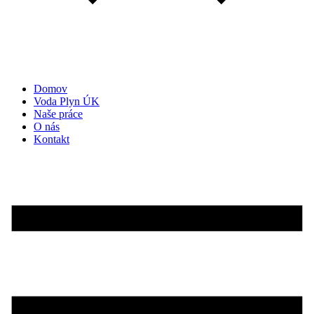
Domov
Voda Plyn ÚK
Naše práce
O nás
Kontakt